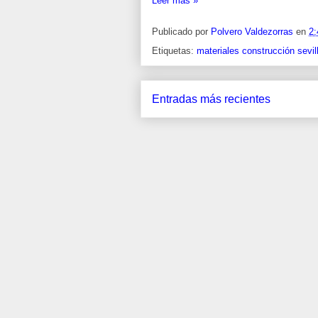
Leer más »
Publicado por
Polvero Valdezorras
en
2:
Etiquetas:
materiales construcción sevil
Entradas más recientes