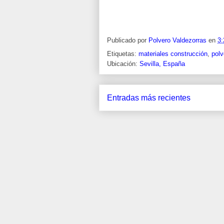
Publicado por
Polvero Valdezorras
en
3:
Etiquetas:
materiales construcción
,
polv
Ubicación:
Sevilla, España
Entradas más recientes