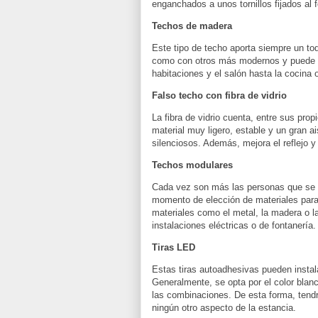
enganchados a unos tornillos fijados al f
Techos de madera
Este tipo de techo aporta siempre un toq
como con otros más modernos y puede se
habitaciones y el salón hasta la cocina o
Falso techo con fibra de vidrio
La fibra de vidrio cuenta, entre sus pro
material muy ligero, estable y un gran 
silenciosos. Además, mejora el reflejo y l
Techos modulares
Cada vez son más las personas que se 
momento de elección de materiales para 
materiales como el metal, la madera o la
instalaciones eléctricas o de fontanería.
Tiras LED
Estas tiras autoadhesivas pueden instal
Generalmente, se opta por el color blanc
las combinaciones. De esta forma, tendr
ningún otro aspecto de la estancia.