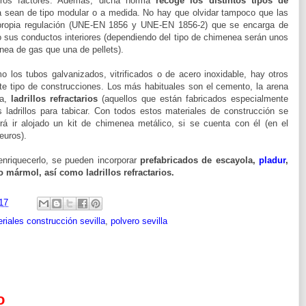
otros factores. Además, dicha norma
recoge los distintos tipos de
a sean de tipo modular o a medida. No hay que olvidar tampoco que las
propia regulación (UNE-EN 1856 y UNE-EN 1856-2) que se encarga de
o sus conductos interiores (dependiendo del tipo de chimenea serán unos
nea de gas que una de pellets).
o los tubos galvanizados, vitrificados o de acero inoxidable, hay otros
te tipo de construcciones. Los más habituales son el cemento, la arena
ua,
ladrillos refractarios
(aquellos que están fabricados especialmente
s ladrillos para tabicar. Con todos estos materiales de construcción se
rá ir alojado un kit de chimenea metálico, si se cuenta con él (en el
euros).
enriquecerlo, se pueden incorporar
prefabricados de escayola,
pladur
,
o mármol, así como ladrillos refractarios.
17
riales construcción sevilla
,
polvero sevilla
o