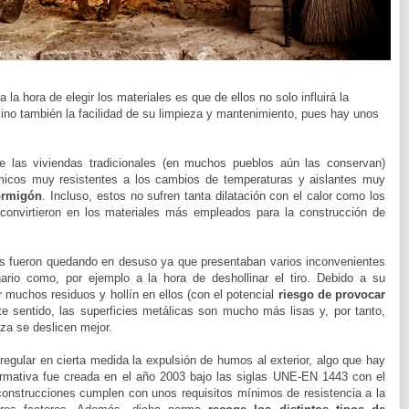
la hora de elegir los materiales es que de ellos no solo influirá la
sino también la facilidad de su limpieza y mantenimiento, pues hay unos
e las viviendas tradicionales (en muchos pueblos aún las conservan)
micos muy resistentes a los cambios de temperaturas y aislantes muy
hormigón
. Incluso, estos no sufren tanta dilatación con el calor como los
convirtieron en los materiales más empleados para la construcción de
es fueron quedando en desuso ya que presentaban varios inconvenientes
nario como, por ejemplo a la hora de deshollinar el tiro. Debido a su
r muchos residuos y hollín en ellos (con el potencial
riesgo de provocar
e sentido, las superficies metálicas son mucho más lisas y, por tanto,
za se deslicen mejor.
egular en cierta medida la expulsión de humos al exterior, algo que hay
normativa fue creada en el año 2003 bajo las siglas UNE-EN 1443 con el
 construcciones cumplen con unos requisitos mínimos de resistencia a la