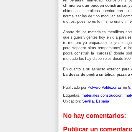
temperatura, humedad, corrosión y 
chimenea que pueden construirse
, y
chimeneas metálicas cuentan con su 
normalizar las de tipo modular, así com
u otros, pues no es lo mismo una chime
Aparte de los materiales metálicos com
que siguen vigentes hoy en día para es
(o mortero ya preparado), el yeso, ag
para soportar altas temperaturas), o lo
podrá construir la “carcasa” donde pod
mercado los hay disponibles desde 200 
En cuanto a su aspecto exterior, para 
baldosas de piedra sintética, pizzara 
Publicado por
Polvero Valdezorras
en
9:
Etiquetas:
materiales construcción
,
mate
Ubicación:
Sevilla, España
No hay comentarios:
Publicar un comentari