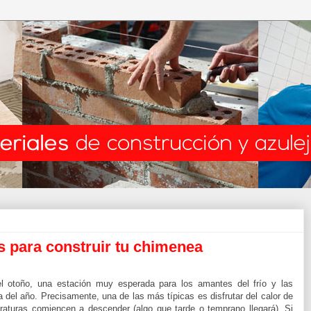
s para construir tu chimenea
 otoño, una estación muy esperada para los amantes del frío y las
del año. Precisamente, una de las más típicas es disfrutar del calor de
turas comiencen a descender (algo que tarde o temprano llegará). Si