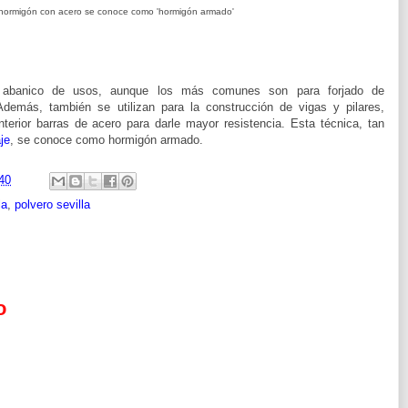
 hormigón con acero se conoce como 'hormigón armado'
 abanico de usos, aunque los más comunes son para forjado de
Además, también se utilizan para la construcción de vigas y pilares,
terior barras de acero para darle mayor resistencia. Esta técnica, tan
aje
, se conoce como hormigón armado.
40
la
,
polvero sevilla
o